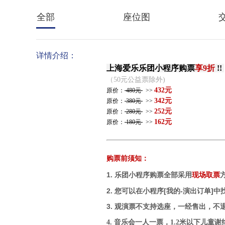
全部
座位图
详情介绍：
上海爱乐乐团小程序购票
享9折
!!
（50元公益票除外)
432元
原价：
480元
>>
342元
原价：
380元
>>
252元
原价：
280元
>>
162元
原价：
180元
>>
购票前须知：
1.
乐团小程序购票全部采用
现场取票
2. 您可以在小程序[我的-演出订单]
3.
观演票不支持选座，一经售出，不
4. 音乐会一人一票，1.2米以下儿