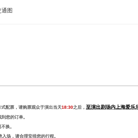
交通图
至演出剧场内上海爱乐
方式配票
，请购票观众于演出当天
18:30
之后，
中找到您的订单。
退不换。
童谢绝入场，请合理安排您的行程。