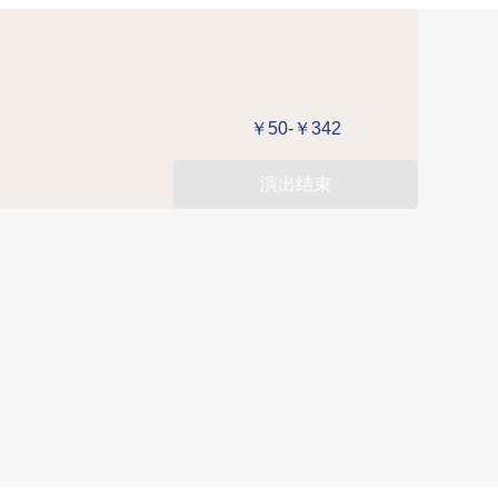
￥50-￥342
演出结束