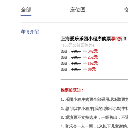
全部
座位图
详情介绍：
上海爱乐乐团小程序购票
享9折
!!
（50元公益票除外)
342元
原价：
380元
>>
252元
原价：
280元
>>
162元
原价：
180元
>>
90元
原价：
100元
>>
购票前须知：
1.
乐团小程序购票全部采用
现场取票
2. 您可以在小程序[我的-演出订单]
3. 观演票不支持选座，一经售出，不
4. 音乐会一人一票，1米以下儿童谢