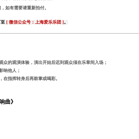
关闭，如有需要请重新拍付。
可至
[ 微信公众号：上海爱乐乐团 ]
。
场观众的观演体验，演出开始后迟到观众须在乐章间入场；
免影响他人；
静，在指挥转身后再鼓掌或喝彩。
响曲》