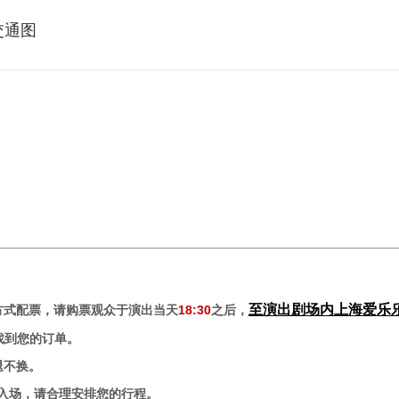
交通图
至演出剧场内上海爱乐
方式配票
，请购票观众于演出当天
18:30
之后，
中找到您的订单。
退不换。
绝入场，请合理安排您的行程。