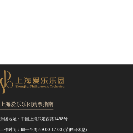
上海爱乐乐团购票指南
乐团地址：
中国上海武定西路1498号
工作时间：
周一至周五9:00-17:00 (节假日休息)