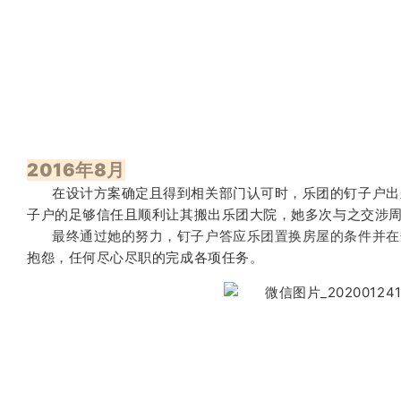
2016年8月
在设计方案确定且得到相关部门认可时，乐团的钉子户出
子户的足够信任且顺利让其搬出乐团大院，她多次与之交涉
最终通过她的努力，钉子户答应乐团置换房屋的条件并在
抱怨，任何尽心尽职的完成各项任务。