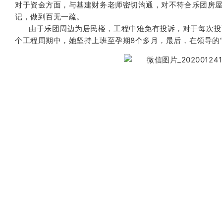
对于资金方面，与基建财务老师密切沟通，对不符合乐团房
记，做到百无一疏。
由于乐团周边为居民楼，工程中难免有投诉，对于每次投
个工程周期中，她坚持上班至孕期8个多月，最后，在领导的“