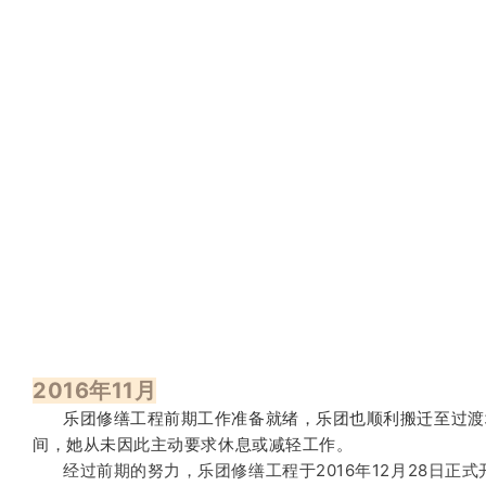
2016年11月
乐团修缮工程前期工作准备就绪，乐团也顺利搬迁至过渡
间，她从未因此主动要求休息或减轻工作。
经过前期的努力，乐团修缮工程于2016年12月28日