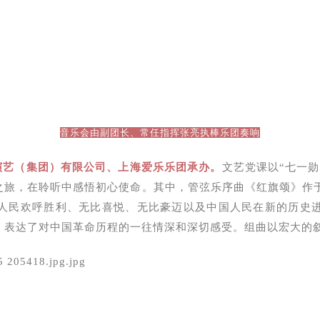
音乐会由副团长、常任指挥张亮执棒乐团奏响
演艺（集团）有限公司、上海爱乐乐团承办。
文艺党课以“七一
之旅，在聆听中感悟初心使命。
其中，管弦乐序曲《红旗颂》作于1
人民欢呼胜利、无比喜悦、无比豪迈以及中国人民在新的历史
，表达了对中国革命历程的一往情深和深切感受。组曲以宏大的