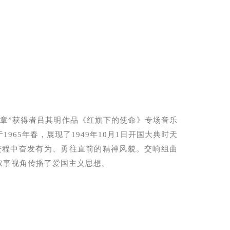
勋章”获得者吕其明作品《红旗下的使命》专场音乐
965年春，展现了1949年10月1日开国大典时天
进程中奋发有为、勇往直前的精神风貌。
交响组曲
叙事视角传播了爱国主义思想。