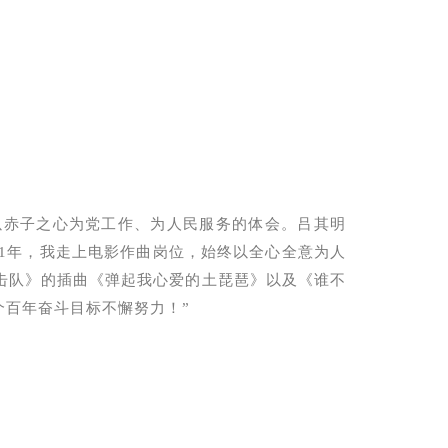
以赤子之心为党工作、为人民服务的体会。
吕其明
951年，我走上电影作曲岗位，始终以全心全意为人
击队》的插曲《弹起我心爱的土琵琶》以及《谁不
百年奋斗目标不懈努力！”