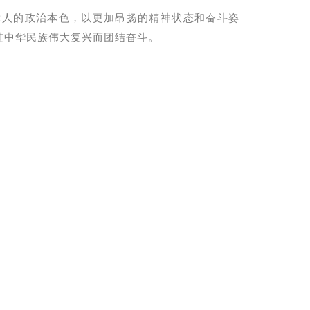
党人的政治本色，以更加昂扬的精神状态和奋斗姿
进中华民族伟大复兴而团结奋斗。
。