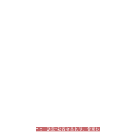
“七一勋章”获得者吕其明、黄宝妹