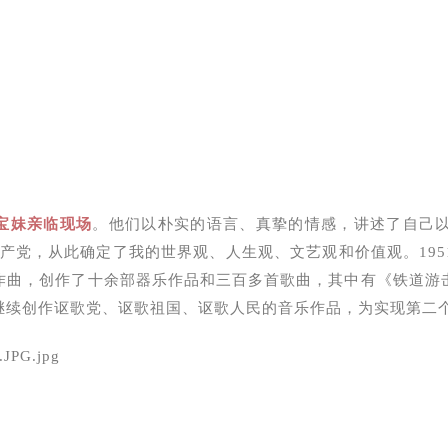
宝妹
亲临现场
。他们以朴实的语言、真挚的情感，讲述了自己
国共产党，从此确定了我的世界观、人生观、文艺观和价值观。1
作曲，创作了十余部器乐作品和三百多首歌曲，其中有《铁道游
继续创作讴歌党、讴歌祖国、讴歌人民的音乐作品，为实现第二个